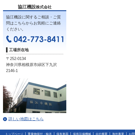
協江機設
株式会社
協江機設に関するご相談・ご質
問はこちらからお気軽にご連絡
ください。
工場所在地
〒252-0134
神奈川県相模原市緑区下九沢
2146-1
詳しい地図はこちら
トップページ
重量物据付・輸送
保有車両
保有設備機械
会社概要
海外事業
お問